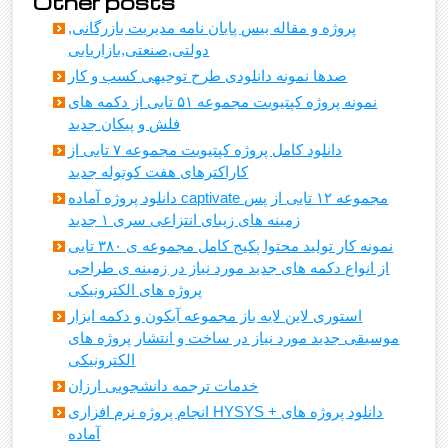
Other posts
پروژه و مقاله بیس پایان نامه مدیریت بازرگانی,
دولتی,صنعتی,بازاریابی
صدها نمونه دانلودی طرح توجیهی کسب و کار
نمونه پروژه کپتیویت مجموعه ۵۱ تایی از دکمه های
فلش و پیکان جدید
دانلود کامل پروژه کپتیویت مجموعه ۷ تایی از
کاراکترهای هفت کوتوله جدید
دانلود پروژه آماده captivate مجموعه ۱۲ تایی از پس
زمینه های زیبای انتزاعی سری ۱ جدید
نمونه کار تولید محتوا پکیج کامل مجموعه ی ۳۸۰ تایی
از انواع دکمه های جدید مورد نیاز در زمینه ی طراحی
پروژه های الکترونیکی
استوری لاین لایه باز مجموعه آیکون و دکمه ابزار
موسیقی جدید مورد نیاز در ساخت و انتشار پروژه های
الکترونیکی
خدمات ترجمه دانشجویی ارزان
انجام پروژه نرم افزاری HYSYS + دانلود پروژه های
آماده